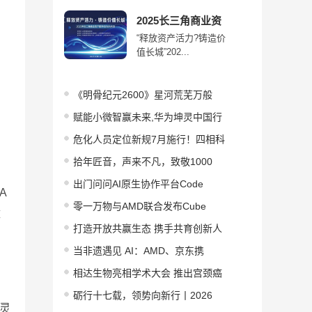
2025长三角商业资
“释放资产活力?铸造价
值长城”202...
《明骨纪元2600》星河荒芜万般
赋能小微智赢未来,华为坤灵中国行
危化人员定位新规7月施行！四相科
拾年匠音，声来不凡，致敬1000
出门问问AI原生协作平台Code
A
零一万物与AMD联合发布Cube
壁
打造开放共赢生态 携手共育创新人
当非遗遇见 AI：AMD、京东携
白
相达生物亮相学术大会 推出宫颈癌
，
砺行十七载，领势向新行丨2026
灵