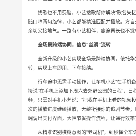
找歌也不用费脑，小艺搜歌帮你解决“歌名失
随口哼两句旋律，小艺都能精准匹配并播放。方言交
亲切又接地气。一路有小艺相伴，旅途再长也不觉
全场景跨端
协同
，信息“丝滑”流转
全新升级的小艺实现全场景跨端协同，依托华
转，实现上车即用、下车接续。
行车途中无需手动操作，让车机小艺“在手机
接说“在手机上添加下周六去郊野公园的日程”，
频，只需对手机小艺说：“把我在手机上看的视频
次的播放进度继续播放，无缝衔接你的追剧节奏；临
端调出支付界面，大幅节省操作流程，让通行效率
从精准识别模糊意图的“老司机”，到秒懂全车设