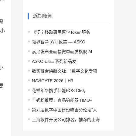
近期新闻
需
，小
《辽宁移动惠民惠企Token服务
领界智净 方寸致美 — ASKO
索尼发布全画幅微单画质旗舰 Al
ASKO Ultra 系列新品发
小
数实融合焕新文脉：“数字文化专项
算
NAVIGATE 2026｜H3
要
花样年华携手佳能EOS C50，
羊奶粉推荐：宜品铂能双 HMO+
第九届数字中国建设峰会分论坛“人
上海软件开发公司排名，推荐的上海