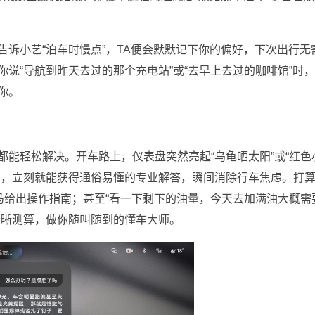
诉小艺“泊车时慢点”，TA便会默默记下你的偏好，下次出行无
说“导航到昨天去过的那个充电站”或“去早上去过的咖啡馆”时
你。
能轻松解决。开车路上，仪表盘突然亮起“乌龟晒太阳”或“红色
艺，立刻就能获得通俗易懂的专业解答，瞬间消除行车焦虑。打
马给出操作指南；甚至“看一下剩下的油量，今天去加满油大概需
清晰测算，做你随叫随到的懂车大师。