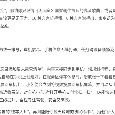
忆症”。哪怕你只记得《无间道》里梁朝伟提及的高音歌曲，或者
流更是无压力，16 种方言听得懂、6 种方言说得出，家乡话沟
枯燥。
为统一账号，车机信息、手机信息无缝打通，任务跨设备顺畅流
备忘录添加周末露营清单”，内容直接同步到手机；想规划行程，
日程自动在手机上创建好；在服务区停车休息时，想放松一下看看
投屏到车机上”，小艺便会立刻将视频投屏到车机屏幕，并自动从
近收费站，对车机小艺说“打开手机支付宝扫一扫”，TA能快速
直线提升，全程专注驾驶，安全又高效。
置的“懂车大师”，再到能陪你谈天说地的“知心伙伴”，搭载“新大