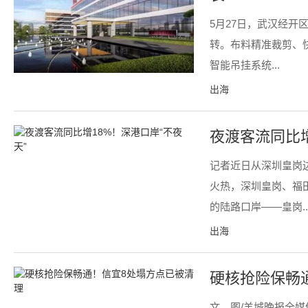
5月27日，武汉经开
转。布料精准裁剪、
智能吊挂系统...
出海
夜渡客流同比增
记者近日从深圳皇岗
火热，深圳皇岗、福
的陆路口岸——皇岗..
出海
硬核抢险保畅
文、图/羊城晚报全媒