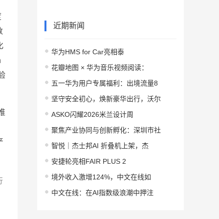
度
近期新闻
数
化
华为HMS for Car亮相泰
n
花瓣地图 × 华为音乐视频阅读：
验
五一华为用户专属福利：出境流量8
坚守安全初心，焕新豪华出行，沃尔
推
ASKO闪耀2026米兰设计周
聚焦产业协同与创新孵化：深圳市社
产
智悦｜杰士邦AI 折叠机上架，杰
安捷轮亮相FAIR PLUS 2
境外收入激增124%，中文在线如
行
中文在线：在AI指数级浪潮中押注