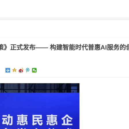
评测
智车
游戏
科幻
头条
科学
智能
经验
政策》正式发布—— 构建智能时代普惠AI服务的