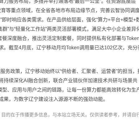
算力服务布局，多措并举打通落地“最后一公里”。在资源底座层
、教育等重点领域，在全省各地市布局边缘节点，完善云智协同调
”即时响应各类需求。在产品供给层面，强化“算力+平台+模型+
集群”与“轻量化工作站”两类灵活部署模式，满足大中小企业差异
套餐深度融合，推出灵活定制套餐，同时提供私有化部署与Toke
截至4月底，辽宁移动月均Token调用量已达102亿次，充分
en服务政策，辽宁移动始终以“供给者、汇聚者、运营者”的担当，
将持续深化AI融合创新，联合产业链伙伴加速技术共研与场景共
、模型、应用与用户之间的链路，让每一份算力都能高效转化为生
成果，为数字辽宁建设注入源源不断的强劲动能。
，目的在于传播更多信息，与本站立场无关。仅供读者参考，并请自