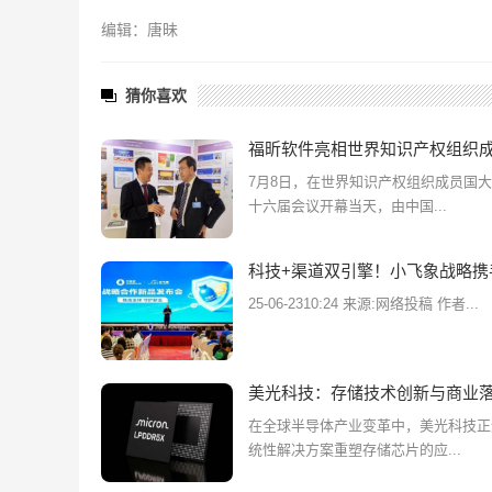
编辑：唐昧
猜你喜欢
福昕软件亮相世界知识产权组织
7月8日，在世界知识产权组织成员国
十六届会议开幕当天，由中国...
科技+渠道双引擎！小飞象战略携
25-06-2310:24 来源:网络投稿 作者...
美光科技：存储技术创新与商业
在全球半导体产业变革中，美光科技正
统性解决方案重塑存储芯片的应...