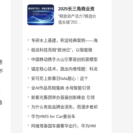
2025长三角商业资
“释放资产活力?铸造价
值长城”202...
专研水上基建，积淀经典案例——海
极巡科技亮相“欧洲日”，以智能微
中国移动携手火山引擎首创机密模型
惠
锚定核心技术，跳出内卷怪圈：科龙
不
安可尼上新春日fafa甜心｜这个
全AI作品亮相戛纳 水母智能引领
餐
新紫光集团举办首届创新峰会 引领
路
为什么有些品牌会消失，而漫步者却
华为HMS for Car曼谷车
阿维塔泰国车展奢华出行，华为HM