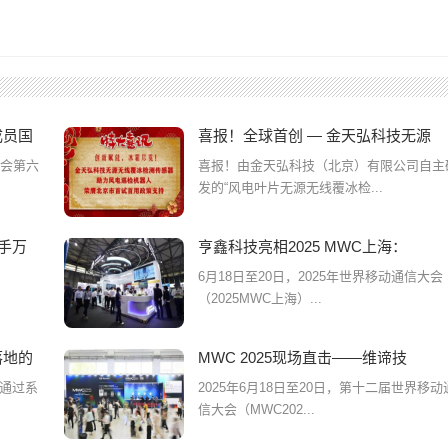
成员国
喜报！全球首创 — 金天弘科技无源
大会第六
喜报！由金天弘科技（北京）有限公司自主
发的“风电叶片无源无线覆冰检...
手万
亨鑫科技亮相2025 MWC上海：
6月18日至20日，2025年世界移动通信大会
（2025MWC上海）...
落地的
MWC 2025现场直击——维谛技
通过系
2025年6月18日至20日，第十二届世界移动
信大会（MWC202...