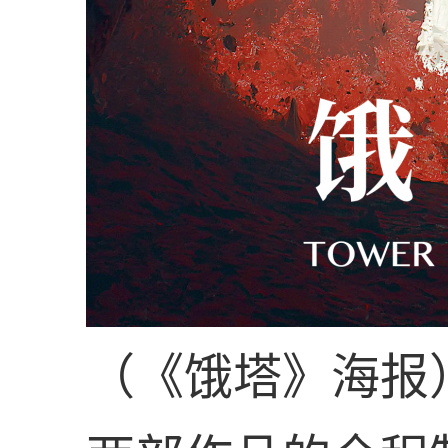
（《饿塔》海报