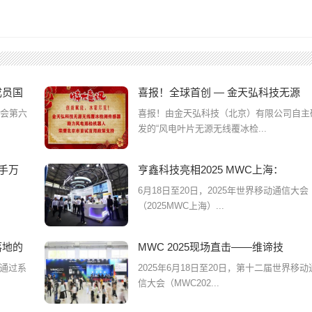
成员国
喜报！全球首创 — 金天弘科技无源
大会第六
喜报！由金天弘科技（北京）有限公司自主
发的“风电叶片无源无线覆冰检...
手万
亨鑫科技亮相2025 MWC上海：
6月18日至20日，2025年世界移动通信大会
（2025MWC上海）...
落地的
MWC 2025现场直击——维谛技
通过系
2025年6月18日至20日，第十二届世界移动
信大会（MWC202...