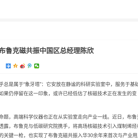
评测
智车
游戏
科幻
头条
科学
智能
经验
布鲁克磁共振中国区总经理陈欣
乎总是属于“象牙塔”：它安放在静谧的科研实验室中，服务于基
如果仍停留在这一印象，或许已经低估了核磁技术正在发生的变
命题，高端科学仪器也正在从实验室走向产业一线。近日，布鲁
透露，布鲁克与低碳研究院携手，将高场核磁技术引入煤制烯烃
的关键一枪，也实现了布鲁克磁共振入华30余年来首次与产业用