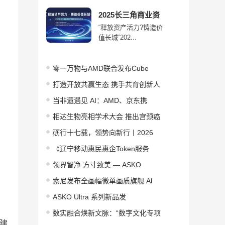
2025长三角商业资
“释放资产活力?铸造价
值长城”202...
零一万物与AMD联合发布Cube
打造开放共赢生态 携手共育创新人
当非遗遇见 AI：AMD、京东携
相达生物亮相学术大会 推出宫颈癌
砺行十七载，领势向新行丨2026
《辽宁移动惠民惠企Token服务
领界智净 方寸致美 — ASKO
索尼发布全画幅微单画质旗舰 Al
ASKO Ultra 系列新品发
数实融合焕新文脉：“数字文化专项
户建