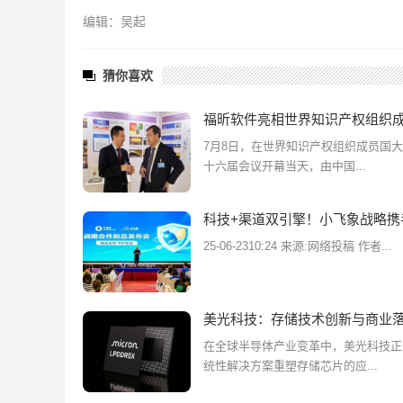
编辑：吴起
猜你喜欢
福昕软件亮相世界知识产权组织
7月8日，在世界知识产权组织成员国
十六届会议开幕当天，由中国...
科技+渠道双引擎！小飞象战略携
25-06-2310:24 来源:网络投稿 作者...
美光科技：存储技术创新与商业
在全球半导体产业变革中，美光科技正
统性解决方案重塑存储芯片的应...