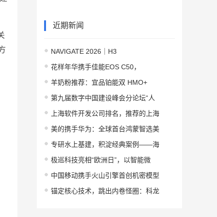
近期新闻
关
方
NAVIGATE 2026｜H3
花样年华携手佳能EOS C50，
羊奶粉推荐：宜品铂能双 HMO+
第九届数字中国建设峰会分论坛“人
上海软件开发公司排名，推荐的上海
美的携手华为：全球首台鸿蒙智选美
专研水上基建，积淀经典案例——海
极巡科技亮相“欧洲日”，以智能微
中国移动携手火山引擎首创机密模型
锚定核心技术，跳出内卷怪圈：科龙