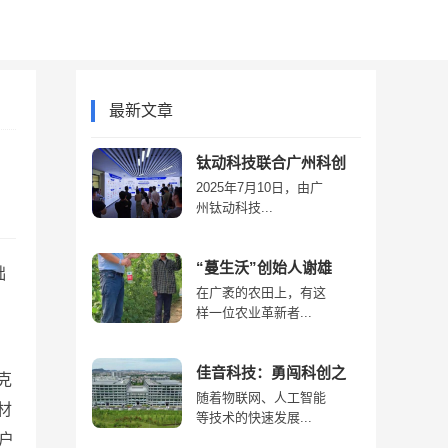
产经
商业
最新文章
钛动科技联合广州科创
2025年7月10日，由广
州钛动科技...
“蔓生沃”创始人谢雄
础
在广袤的农田上，有这
样一位农业革新者...
佳音科技：勇闯科创之
克
随着物联网、人工智能
材
等技术的快速发展...
户