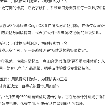
一个更苛刻的维度：它要求硬件、系统与资源调度在每一次触控中
凭借骁龙8至尊版与 OriginOS 6 自研蓝河流畅引擎，它通过双渲染
1 的流畅分问鼎榜首，代表了“硬件+系统调校”协同的顶级实现。
游戏玩家而言，另一条战线则是“持续满帧的极限稳定”。
性最强手机”殊荣。性能只是起点，真正的“游戏旗舰”更看重功能体系：
用一整套电竞向产品逻辑，把手游体验做成专业级装备。
真正决定一台手机能否“久用如新”。
用流畅手机”。依托天玑9500与自研蓝河流畅引擎，它在超核计算与光子存
用依旧响应迅捷，体现了“耐久流畅”从口号到能力的落地。