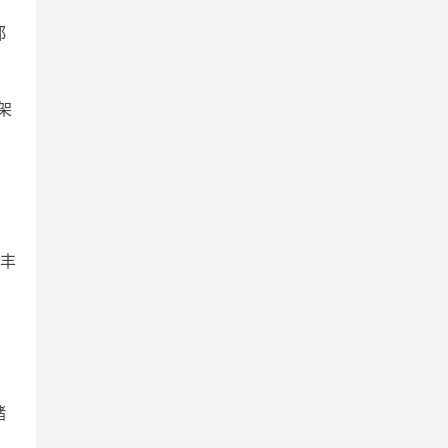
都
架
从丰
储