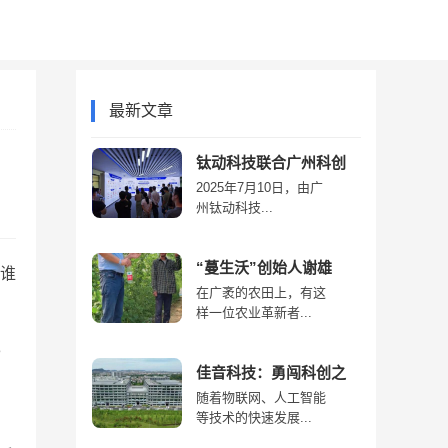
产经
商业
最新文章
钛动科技联合广州科创
2025年7月10日，由广
州钛动科技...
“蔓生沃”创始人谢雄
是谁
在广袤的农田上，有这
样一位农业革新者...
3
佳音科技：勇闯科创之
随着物联网、人工智能
等技术的快速发展...