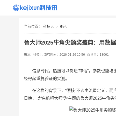
首页
资讯
出海
AI
产品
手机
当前位置：
科技讯
->
资讯
鲁大师2025牛角尖颁奖盛典：用数
来源：科技讯 发布时间：2026-01-26 10:56 阅读量：18061
信息时代，热搜可以制造“神话”，参数也能堆
经得起重复验证的实测。
在这样的背景下，“硬核”不该由流量定义，而
日晚，以“启航吧大师”为主题的鲁大师2025牛角