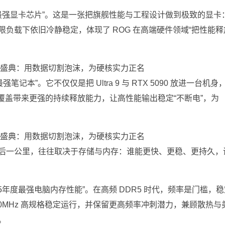
2025年度最强显卡芯片”。这是一张把旗舰性能与工程设计做到极致的显卡
负载下依旧冷静稳定，体现了 ROG 在高端硬件领域“把性能释
能最强笔记本”。它不仅仅是把 Ultra 9 与 RTX 5090 放进一台机身
金覆盖带来更强的持续释放能力，让高性能输出稳定“不断电”，为
后一公里，往往取决于存储与内存：谁能更快、更稳、更持久，
获“2025年度最强电脑内存性能”。在高频 DDR5 时代，频率是门槛，
0MHz 高规格稳定运行，并保留更高频率冲刺潜力，兼顾散热与
。