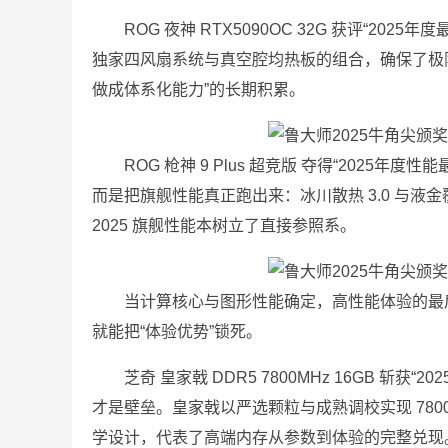
ROG 夜神 RTX5090OC 32G 获评“
独家四风扇系统与真空腔均热板的组合，确保了极限
做成体系化能力”的长期积累。
ROG 枪神 9 Plus 超竞版 夺得“2025年度性
而是把旗舰性能真正跑出来：冰川散热 3.0 与液
2025 旗舰性能本树立了直接参照系。
当计算核心与图形性能确定，高性能体验的最
就能把“体验优势”锁死。
芝奇 皇家戟 DDR5 7800MHz 16GB 斩
才是壁垒。皇家戟以严选颗粒与成熟调校实现 780
学设计，代表了高端内存从参数到体验的完整兑现