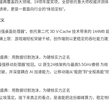
盛典覆盖四大领域、19项年度奖项，全部依托鲁大师权威评测体
单，更是一套面向行业的“体验定标”。
定义
性能最强桌面处理器”。依托第二代 3D V-Cache 技术带来的 144MB 
满上限：游戏端轻松突破千帧，创作端则以更稳定的吞吐能力建
025年度性能最强移动处理器”桂冠。以 原生24核架构与最高5.5GHz睿频 为核
破，并深度耦合 AI 加速能力，让移动端从“能跑”到“全程高能”
尘埃落定。接下来真正的看点，是谁能把这份巅峰算力，稳定地