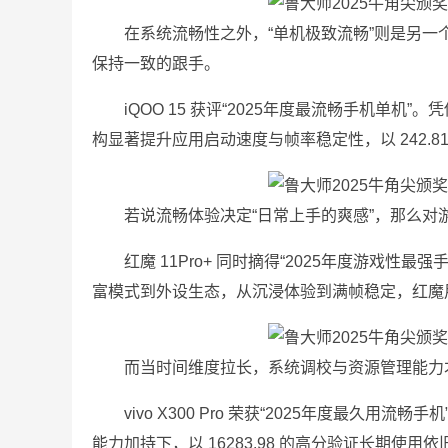
在系统流畅性之外，“单机极致流畅”则是另
保持一致的跟手。
iQOO 15 获评“2025年度最流畅手机单机”。
构显著提升应用启动速度与帧率稳定性，以 242.8
若说流畅体验决定“日常上手的爽感”，那么对
红魔 11Pro+ 同时摘得“2025年度游戏
富模式到外设生态，从沉浸体验到满帧稳定，红魔
而当时间维度拉长，系统调校与资源管理能力才
vivo X300 Pro 荣获“2025年度最久
能力加持下，以 16283.98 的高分验证长期使