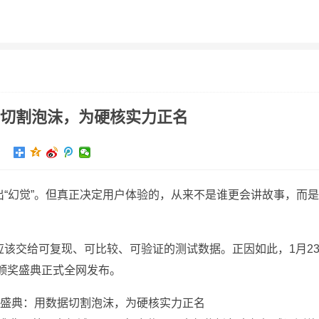
评测
智车
游戏
科幻
头条
科学
智能
经验
据切割泡沫，为硬核实力正名
出“幻觉”。但真正决定用户体验的，从来不是谁更会讲故事，而
应该交给可复现、可比较、可验证的测试数据。正因如此，1月2
尖颁奖盛典正式全网发布。