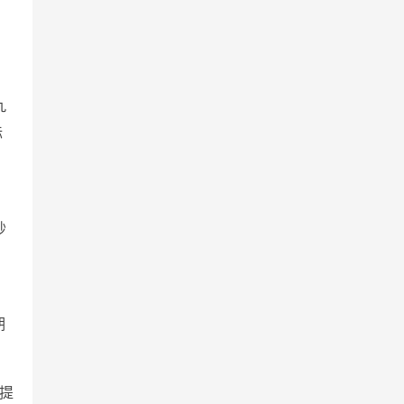
九
标
秒
期
统提