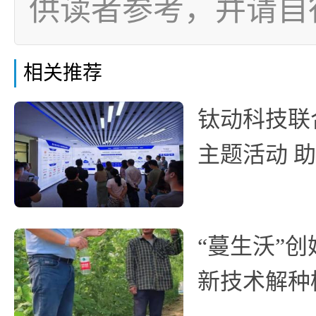
供读者参考，并请自
相关推荐
钛动科技联
主题活动 
“蔓生沃”
新技术解种