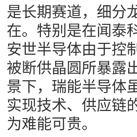
是长期赛道，细分龙
在。特别是在闻泰
安世半导体由于控
被断供晶圆所暴露
景下，瑞能半导体
实现技术、供应链
为难能可贵。