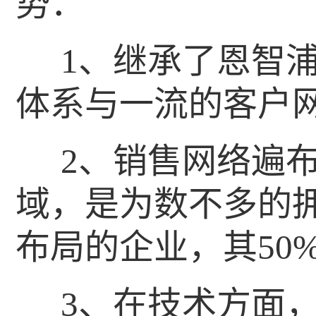
势：
1、继承了恩智
体系与一流的客户
2、销售网络遍
域，是为数不多的
布局的企业，其50
3、在技术方面