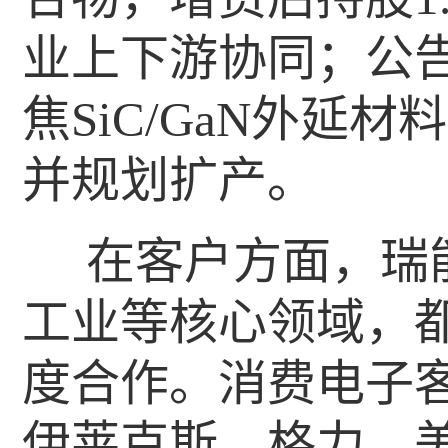
业上下游协同；公
焦SiC/GaN外延
并规划扩产。
在客户方面，瑞
工业等核心领域，
度合作。消费电子
伊莱克斯、格力、