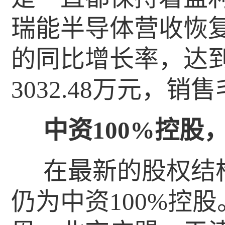
瑞能半导体营收恢复增
的同比增长率，达到
3032.48万元，销售
中资100%控股
在最新的股权结
仍为中资100%控