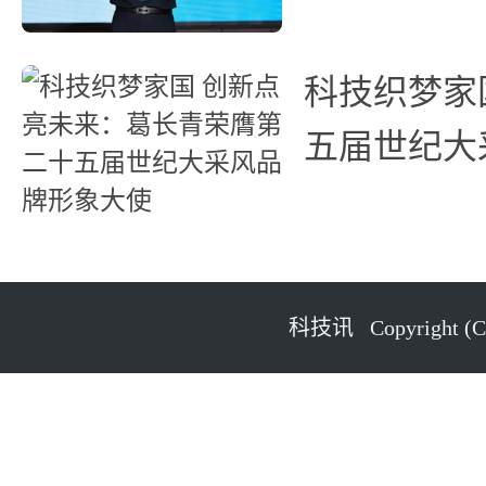
科技织梦家
五届世纪大
科技讯 Copyright (C) 2