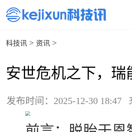
>
>
科技讯
资讯
安世危机之下，瑞
发布时间：2025-12-30 18:4
前言：脱胎于恩