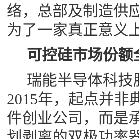
络，总部及制造供
为了一家真正意义
可控硅市场份额
瑞能半导体科技
2015年，起点并非
件创业公司，而是承
划剥离的双极功率器